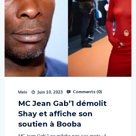
Comments (
0
)
Melo
Juin 10, 2023
MC Jean Gab’1 démolit
Shay et affiche son
soutien à Booba
MC Jean Gab’1 ne mâche pas ses mots : il