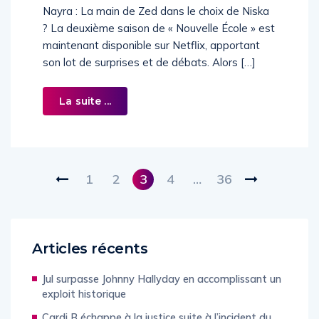
Nayra : La main de Zed dans le choix de Niska
? La deuxième saison de « Nouvelle École » est
maintenant disponible sur Netflix, apportant
son lot de surprises et de débats. Alors […]
La suite ...
1
2
3
4
…
36
Articles récents
Jul surpasse Johnny Hallyday en accomplissant un
exploit historique
Cardi B échappe à la justice suite à l’incident du