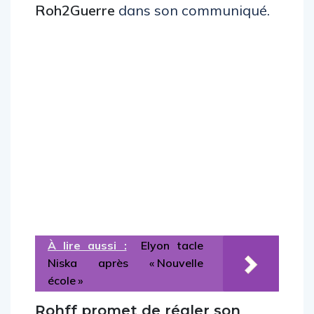
Roh2Guerre
dans son communiqué.
À lire aussi :
Elyon tacle
Niska après « Nouvelle
école »
Rohff promet de régler son