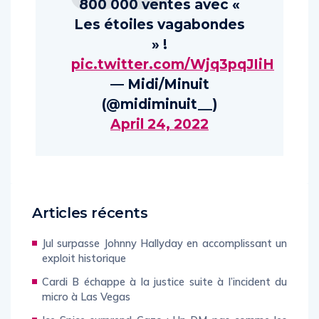
800 000 ventes avec «
Les étoiles vagabondes
» !
pic.twitter.com/Wjq3pqJIiH
— Midi/Minuit
(@midiminuit__)
April 24, 2022
Articles récents
Jul surpasse Johnny Hallyday en accomplissant un
exploit historique
Cardi B échappe à la justice suite à l’incident du
micro à Las Vegas