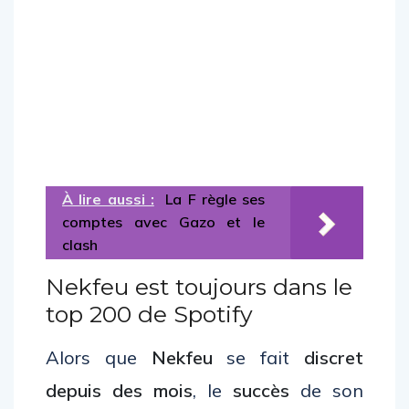
À lire aussi :
La F règle ses
comptes avec Gazo et le
clash
Nekfeu est toujours dans le
top 200 de Spotify
Alors que
Nekfeu
se fait
discret
depuis des mois
, le
succès
de son