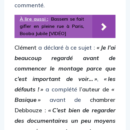
commenté.
À lire aussi :
Bassem se fait
gifler en pleine rue à Paris,
Booba Jubile [VIDÉO]
Clément
a déclaré à ce sujet :
« Je l’ai
beaucoup regardé avant de
commencer le montage parce que
c’est important de voir… »
,
« les
défauts ! »
a complété
l’auteur de
«
Basique »
avant de
chambrer
Debbouze :
« C’est bien de regarder
des documentaires un peu moyens