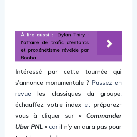
À lire aussi :
Dylan Thiry :
l'affaire de trafic d'enfants
et proxénétisme révélée par
Booba
Intéressé par cette tournée qui
s’annonce monumentale ?
Passez en
revue
les classiques du groupe
,
échauffez votre index
et
préparez-
vous à cliquer sur
« Commander
Uber PNL »
car
il n’y en aura pas pour