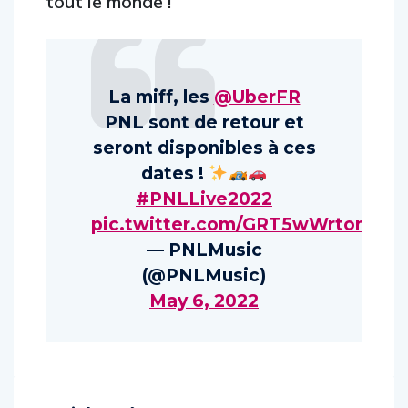
tout le monde !
La miff, les
@UberFR
PNL sont de retour et
seront disponibles à ces
dates !
#PNLLive2022
pic.twitter.com/GRT5wWrton
— PNLMusic
(@PNLMusic)
May 6, 2022