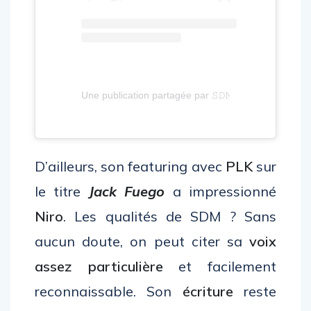
Une publication partagée par 𝚂𝙳𝙼 ➑ (@sdm__92)
D’ailleurs, son featuring avec
PLK
sur
le titre
Jack Fuego
a impressionné
Niro
. Les qualités de SDM ? Sans
aucun doute, on peut citer sa
voix
assez particulière
et facilement
reconnaissable. Son
écriture
reste