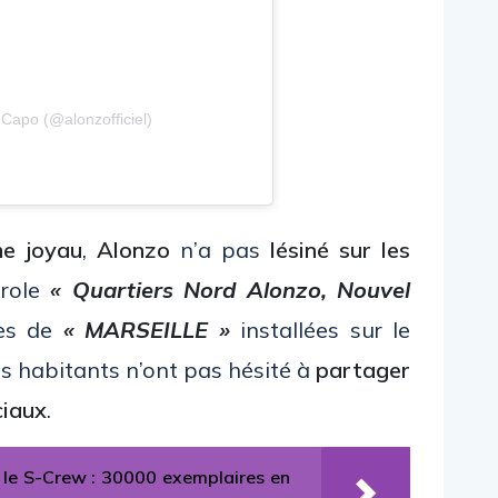
 Capo (@alonzofficiel)
me joyau
,
Alonzo
n’a pas
lésiné sur les
erole
« Quartiers Nord Alonzo, Nouvel
tes de
« MARSEILLE »
installées sur le
es habitants n’ont pas hésité à
partager
ciaux
.
 le S-Crew : 30000 exemplaires en