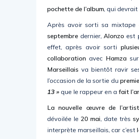
pochette de l’album
, qui devrait
Après avoir sorti sa mixtape
septembre
dernier,
Alonzo
est 
effet, après avoir sorti
plusie
collaboration
avec
Hamza
su
Marseillais
va bientôt ravir s
l’occasion de la sortie du
premie
13 »
que le rappeur en a
fait l’
La nouvelle œuvre de l’artis
dévoilée le
20 mai
, date très
s
interprète marseillais, car c’est