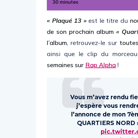
30 minutes
« Plaqué 13 »
est le titre du
no
de son prochain album
« Quart
l’album
, retrouvez-le sur
toutes
ainsi que le clip du morcea
semaines sur
Rap Alpha
!
Vous m’avez rendu fie
j’espère vous rendre
l’annonce de mon 7èm
QUARTIERS NORD 
pic.twitt