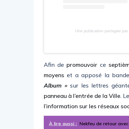
Une publication partagée par
Afin de
promouvoir
ce
septiè
moyens
et a apposé la band
Album »
sur les lettres géan
panneau à l’entrée de la Ville
. L
l’information sur les réseaux so
À lire aussi :
Nekfeu de retour avec