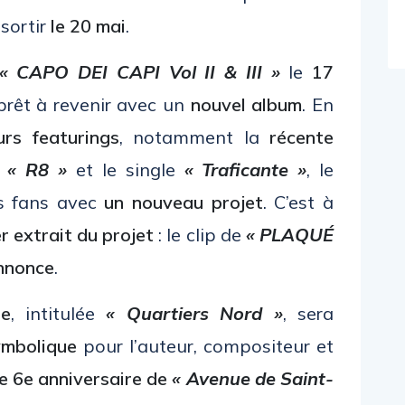
 sortir
le 20 mai
.
« CAPO DEI CAPI Vol II & III »
le
17
prêt à revenir avec un
nouvel album
. En
urs featurings
, notamment la
récente
r
« R8 »
et le single
« Traficante »
, le
es fans avec
un nouveau projet
. C’est à
r extrait du projet
: le clip de
« PLAQUÉ
annonce
.
te
, intitulée
« Quartiers Nord »
, sera
ymbolique
pour l’auteur, compositeur et
le 6e anniversaire de
« Avenue de Saint-