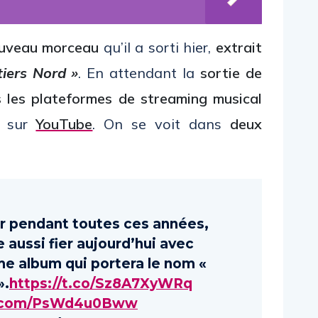
uveau morceau
qu’il a sorti hier,
extrait
iers Nord »
. En attendant la
sortie de
 les plateformes de streaming musical
u sur
YouTube
. On se voit dans
deux
r pendant toutes ces années,
 aussi fier aujourd’hui avec
e album qui portera le nom «
».
https://t.co/Sz8A7XyWRq
er.com/PsWd4u0Bww